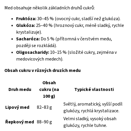
Med obsahuje několik základních druhů cukrů:
Fruktóza:
30–45 % (ovocný cukr, sladší než glukóza).
Glukóza:
25–40 % (hroznový cukr, méně sladký, rychle
krystalizuje).
Sacharóza:
Do 5 % (přítomná v čerstvém medu,
později se rozkládá).
Oligosacharidy:
10–15 % (složité cukry, zejména v
medovicových medech).
Obsah cukru v různých druzích medu
Obsah
Druh medu
cukru (na
Typické vlastnosti
100 g)
Světlý, aromatický, vyšší podíl
Lipový med
82–83 g
glukózy, rychlá krystalizace.
Velmi sladký, vysoký obsah
Řepkový med
88–90 g
glukózy, rychle tuhne.