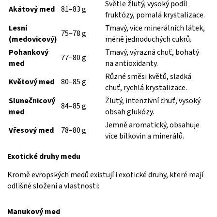
Světle žlutý, vysoký podíl
Akátový med
81–83 g
fruktózy, pomalá krystalizace.
Lesní
Tmavý, více minerálních látek,
75–78 g
(medovicový)
méně jednoduchých cukrů.
Pohankový
Tmavý, výrazná chuť, bohatý
77–80 g
med
na antioxidanty.
Různé směsi květů, sladká
Květový med
80–85 g
chuť, rychlá krystalizace.
Slunečnicový
Žlutý, intenzivní chuť, vysoký
84–85 g
med
obsah glukózy.
Jemně aromatický, obsahuje
Vřesový med
78–80 g
více bílkovin a minerálů.
Exotické druhy medu
Kromě evropských medů existují i exotické druhy, které mají
odlišné složení a vlastnosti:
Manukový med