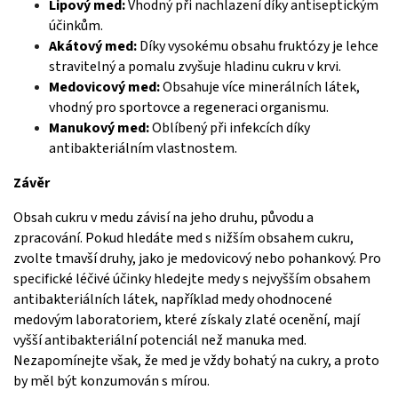
Lipový med:
Vhodný při nachlazení díky antiseptickým
účinkům.
Akátový med:
Díky vysokému obsahu fruktózy je lehce
stravitelný a pomalu zvyšuje hladinu cukru v krvi.
Medovicový med:
Obsahuje více minerálních látek,
vhodný pro sportovce a regeneraci organismu.
Manukový med:
Oblíbený při infekcích díky
antibakteriálním vlastnostem.
Závěr
Obsah cukru v medu závisí na jeho druhu, původu a
zpracování. Pokud hledáte med s nižším obsahem cukru,
zvolte tmavší druhy, jako je medovicový nebo pohankový. Pro
specifické léčivé účinky hledejte medy s nejvyšším obsahem
antibakteriálních látek, například medy ohodnocené
medovým laboratoriem, které získaly zlaté ocenění, mají
vyšší antibakteriální potenciál než manuka med.
Nezapomínejte však, že med je vždy bohatý na cukry, a proto
by měl být konzumován s mírou.