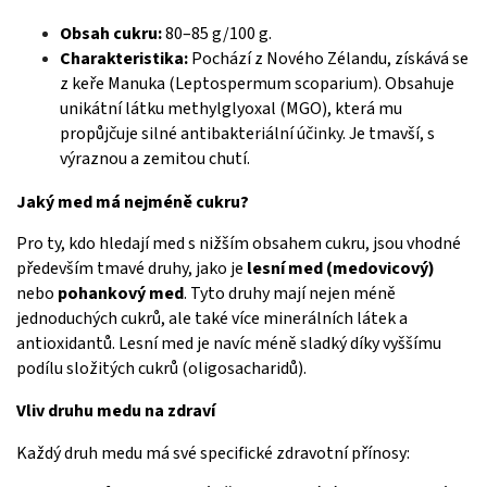
Obsah cukru:
80–85 g/100 g.
Charakteristika:
Pochází z Nového Zélandu, získává se
z keře Manuka (Leptospermum scoparium). Obsahuje
unikátní látku methylglyoxal (MGO), která mu
propůjčuje silné antibakteriální účinky. Je tmavší, s
výraznou a zemitou chutí.
Jaký med má nejméně cukru?
Pro ty, kdo hledají med s nižším obsahem cukru, jsou vhodné
především tmavé druhy, jako je
lesní med (medovicový)
nebo
pohankový med
. Tyto druhy mají nejen méně
jednoduchých cukrů, ale také více minerálních látek a
antioxidantů. Lesní med je navíc méně sladký díky vyššímu
podílu složitých cukrů (oligosacharidů).
Vliv druhu medu na zdraví
Každý druh medu má své specifické zdravotní přínosy: