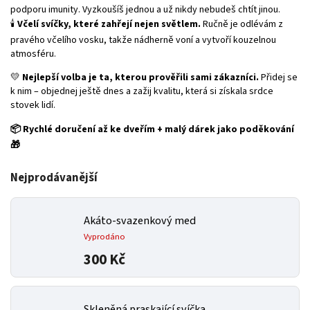
podporu imunity. Vyzkoušíš jednou a už nikdy nebudeš chtít jinou.
🕯️
Včelí svíčky, které zahřejí nejen světlem.
Ručně je odlévám z
pravého včelího vosku, takže nádherně voní a vytvoří kouzelnou
atmosféru.
💛
Nejlepší volba je ta, kterou prověřili sami zákazníci.
Přidej se
k nim – objednej ještě dnes a zažij kvalitu, která si získala srdce
stovek lidí.
📦 Rychlé doručení až ke dveřím + malý dárek jako poděkování
🎁
Nejprodávanější
Akáto-svazenkový med
Vyprodáno
300 Kč
Skleněná praskající svíčka