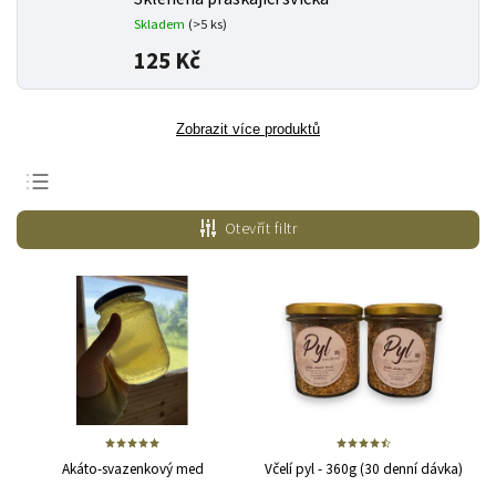
Skladem
(>5 ks)
125 Kč
Zobrazit více produktů
Nejlevnější
Otevřít filtr
Nejdražší
Nejprodávanější
Abecedně
Akáto-svazenkový med
Včelí pyl - 360g (30 denní dávka)