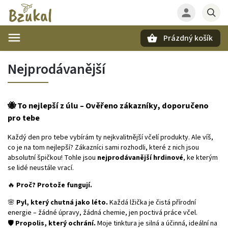
Prázdný košík
Hledat
Nejprodávanější
🐝 To nejlepší z úlu – Ověřeno zákazníky, doporučeno
pro tebe
Každý den pro tebe vybírám ty nejkvalitnější včelí produkty. Ale víš,
co je na tom nejlepší? Zákazníci sami rozhodli, které z nich jsou
absolutní špičkou! Tohle jsou
nejprodávanější hrdinové
, ke kterým
se lidé neustále vrací.
🔥
Proč? Protože fungují.
🌸
Pyl, který chutná jako léto.
Každá lžička je čistá přírodní
energie – žádné úpravy, žádná chemie, jen poctivá práce včel.
🛡️
Propolis, který ochrání.
Moje tinktura je silná a účinná, ideální na