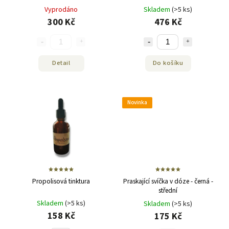
Vyprodáno
Skladem
(>5 ks)
300 Kč
476 Kč
Detail
Do košíku
Novinka
Propolisová tinktura
Praskající svíčka v dóze - černá -
střední
Skladem
(>5 ks)
Skladem
(>5 ks)
158 Kč
175 Kč