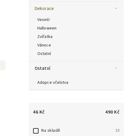
Dekorace
Vesmír
Halloween
Zvířatka
Vánoce
Ostatní
Ostatní
Adopce včelstva
46
Kč
490
Kč
Na skladě
33