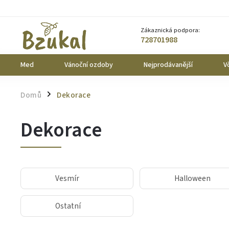
Zákaznická podpora:
728701988
Med
Vánoční ozdoby
Nejprodávanější
Vč
Domů
Dekorace
/
Dekorace
Vesmír
Halloween
Ostatní