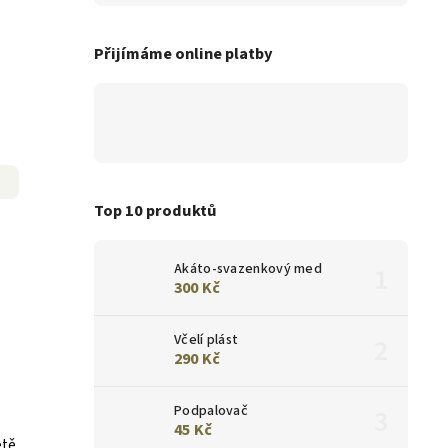
Přijímáme online platby
Top 10 produktů
Akáto-svazenkový med
300 Kč
Včelí plást
290 Kč
Podpalovač
45 Kč
etě