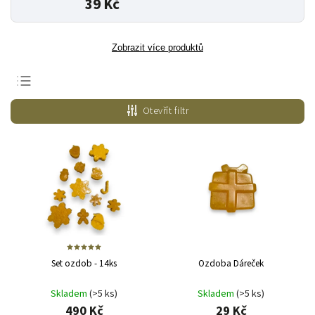
39 Kč
Zobrazit více produktů
Nejlevnější
Otevřít filtr
Nejdražší
Nejprodávanější
Abecedně
Set ozdob - 14ks
Ozdoba Dáreček
Skladem
(>5 ks)
Skladem
(>5 ks)
490 Kč
29 Kč