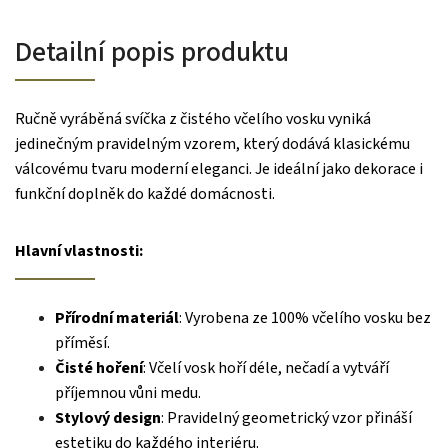
Detailní popis produktu
Ručně vyráběná svíčka z čistého včelího vosku vyniká
jedinečným pravidelným vzorem, který dodává klasickému
válcovému tvaru moderní eleganci. Je ideální jako dekorace i
funkční doplněk do každé domácnosti.
Hlavní vlastnosti:
Přírodní materiál
: Vyrobena ze 100% včelího vosku bez
příměsí.
Čisté hoření
: Včelí vosk hoří déle, nečadí a vytváří
příjemnou vůni medu.
Stylový design
: Pravidelný geometrický vzor přináší
estetiku do každého interiéru.