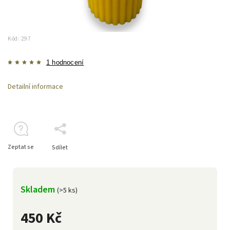
Kód:
297
1 hodnocení
Detailní informace
Zeptat se
Sdílet
Skladem
(>5 ks)
450 Kč