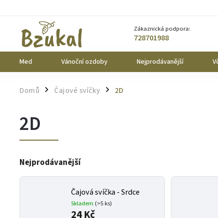
Zákaznická podpora:
728701988
Med
Vánoční ozdoby
Nejprodávanější
Vč
Domů
Čajové svíčky
2D
/
/
2D
Nejprodávanější
Čajová svíčka - Srdce
Skladem
(>5 ks)
24 Kč