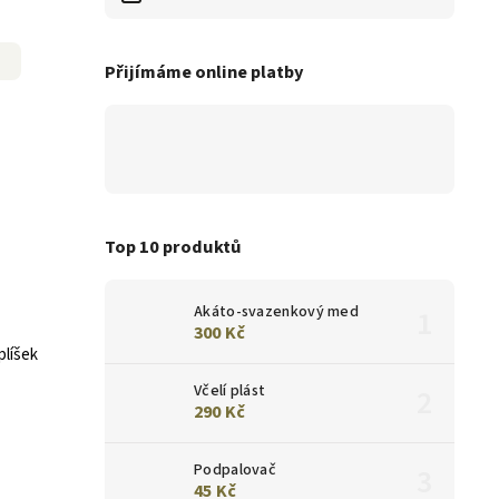
Přijímáme online platby
Top 10 produktů
Akáto-svazenkový med
300 Kč
plíšek
Včelí plást
290 Kč
Podpalovač
45 Kč