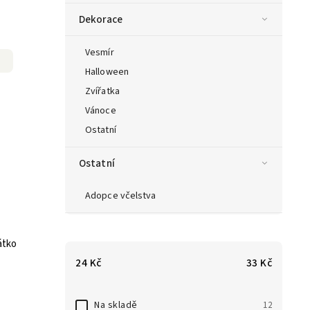
Dekorace
Vesmír
Halloween
Zvířatka
Vánoce
Ostatní
Ostatní
Adopce včelstva
átko
24
Kč
33
Kč
Na skladě
12