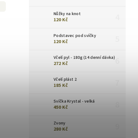
Nůžky na knot
120 Kč
Podstavec pod svíčky
120 Kč
Včelí pyl - 180g (14 denní dávka)
272 Kč
Včelí plást 2
185 Kč
Svíčka Krystal - velká
450 Kč
Zvony
280 Kč