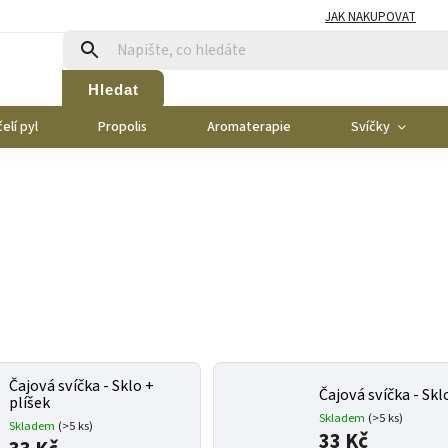
JAK NAKUPOVAT
Hledat
elí pyl
Propolis
Aromaterapie
Svíčky
Čajová svíčka - Sklo +
Čajová svíčka - Skl
plíšek
Skladem
(>5 ks)
Skladem
(>5 ks)
33 Kč