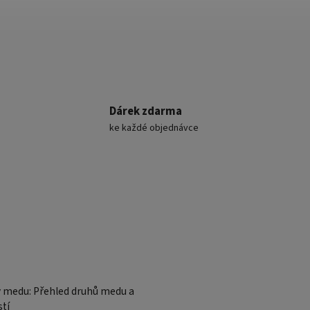
Dárek zdarma
ke každé objednávce
v medu: Přehled druhů medu a
stí