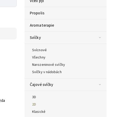
Včelí pyl
Propolis
Aromaterapie
Svíčky
Svícnové
Všechny
Narozeninové svíčky
Svíčky v nádobách
Čajové svíčky
3D
zda
2D
Klasické