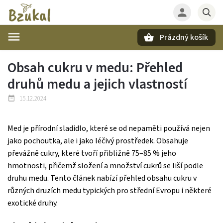
Prázdný košík
Hledat
Obsah cukru v medu: Přehled
druhů medu a jejich vlastností
15.12.2024
Med je přírodní sladidlo, které se od nepaměti používá nejen
jako pochoutka, ale i jako léčivý prostředek. Obsahuje
převážně cukry, které tvoří přibližně 75–85 % jeho
hmotnosti, přičemž složení a množství cukrů se liší podle
druhu medu. Tento článek nabízí přehled obsahu cukru v
různých druzích medu typických pro střední Evropu i některé
exotické druhy.