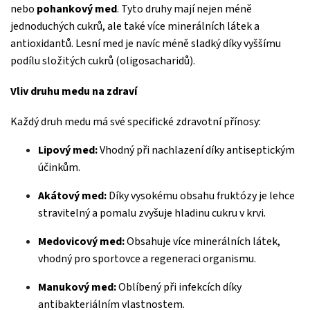
nebo
pohankový med
. Tyto druhy mají nejen méně
jednoduchých cukrů, ale také více minerálních látek a
antioxidantů. Lesní med je navíc méně sladký díky vyššímu
podílu složitých cukrů (oligosacharidů).
Vliv druhu medu na zdraví
Každý druh medu má své specifické zdravotní přínosy:
Lipový med:
Vhodný při nachlazení díky antiseptickým
účinkům.
Akátový med:
Díky vysokému obsahu fruktózy je lehce
stravitelný a pomalu zvyšuje hladinu cukru v krvi.
Medovicový med:
Obsahuje více minerálních látek,
vhodný pro sportovce a regeneraci organismu.
Manukový med:
Oblíbený při infekcích díky
antibakteriálním vlastnostem.