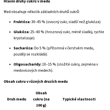
Hlavní druhy cukrů v medu
Med obsahuje několik základních druhů cukrů:
Fruktóza:
30–45 % (ovocný cukr, sladší než glukóza).
Glukóza:
25–40 % (hroznový cukr, méně sladký, rychle
krystalizuje).
Sacharóza:
Do 5 % (přítomná v čerstvém medu,
později se rozkládá).
Oligosacharidy:
10–15 % (složité cukry, zejména v
medovicových medech).
Obsah cukru v různých druzích medu
Obsah
Druh medu
cukru (na
Typické vlastnosti
100 g)