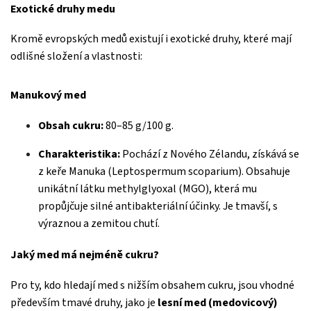
Exotické druhy medu
Kromě evropských medů existují i exotické druhy, které mají
odlišné složení a vlastnosti:
Manukový med
Obsah cukru:
80–85 g/100 g.
Charakteristika:
Pochází z Nového Zélandu, získává se
z keře Manuka (Leptospermum scoparium). Obsahuje
unikátní látku methylglyoxal (MGO), která mu
propůjčuje silné antibakteriální účinky. Je tmavší, s
výraznou a zemitou chutí.
Jaký med má nejméně cukru?
Pro ty, kdo hledají med s nižším obsahem cukru, jsou vhodné
především tmavé druhy, jako je
lesní med (medovicový)