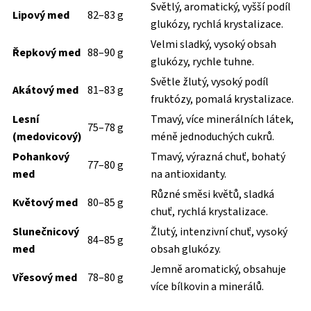
Světlý, aromatický, vyšší podíl
Lipový med
82–83 g
glukózy, rychlá krystalizace.
Velmi sladký, vysoký obsah
Řepkový med
88–90 g
glukózy, rychle tuhne.
Světle žlutý, vysoký podíl
Akátový med
81–83 g
fruktózy, pomalá krystalizace.
Lesní
Tmavý, více minerálních látek,
75–78 g
(medovicový)
méně jednoduchých cukrů.
Pohankový
Tmavý, výrazná chuť, bohatý
77–80 g
med
na antioxidanty.
Různé směsi květů, sladká
Květový med
80–85 g
chuť, rychlá krystalizace.
Slunečnicový
Žlutý, intenzivní chuť, vysoký
84–85 g
med
obsah glukózy.
Jemně aromatický, obsahuje
Vřesový med
78–80 g
více bílkovin a minerálů.