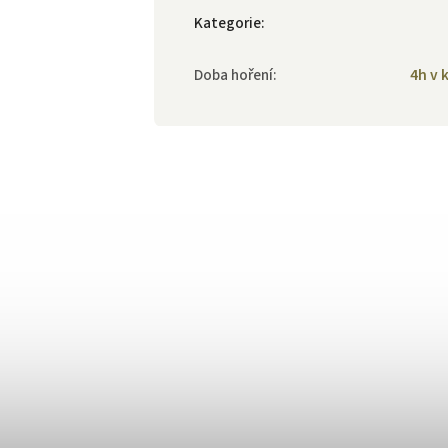
Kategorie
:
Doba hoření
:
4h v 