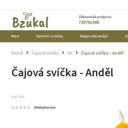
Zákaznická podpora:
728701988
Med
Vánoční ozdoby
Nejprodávanější
Vč
Domů
Čajové svíčky
3D
Čajová svíčka - Anděl
/
/
/
Čajová svíčka - Anděl
Kód:
349
Neohodnoceno