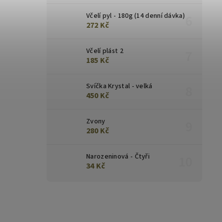
Včelí pyl - 180g (14 denní dávka)
272 Kč
Včelí plást 2
185 Kč
Svíčka Krystal - velká
450 Kč
Zvony
280 Kč
Narozeninová - Čtyři
34 Kč