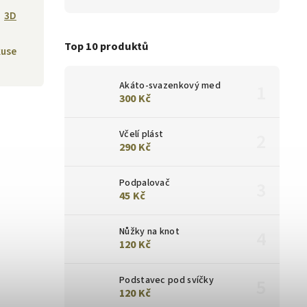
3D
Top 10 produktů
kuse
Akáto-svazenkový med
300 Kč
Včelí plást
290 Kč
Podpalovač
45 Kč
Nůžky na knot
120 Kč
Podstavec pod svíčky
120 Kč