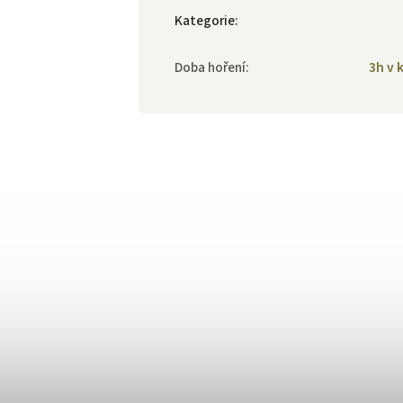
Kategorie
:
Doba hoření
:
3h v 