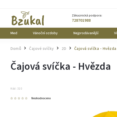
Zákaznická podpora:
728701988
Med
Vánoční ozdoby
Nejprodávanější
Vč
Domů
Čajové svíčky
2D
Čajová svíčka - Hvězda
/
/
/
Čajová svíčka - Hvězda
Kód:
310
Neohodnoceno