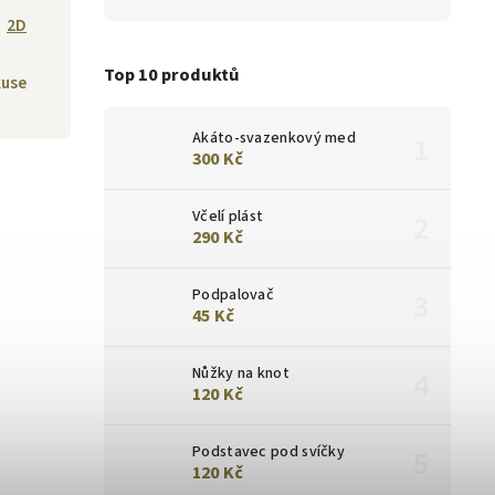
2D
Top 10 produktů
kuse
Akáto-svazenkový med
300 Kč
Včelí plást
290 Kč
Podpalovač
45 Kč
Nůžky na knot
120 Kč
Podstavec pod svíčky
120 Kč