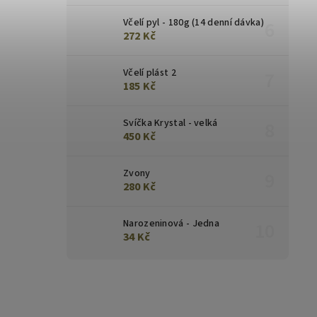
Včelí pyl - 180g (14 denní dávka)
272 Kč
Včelí plást 2
185 Kč
Svíčka Krystal - velká
450 Kč
Zvony
280 Kč
Narozeninová - Jedna
34 Kč