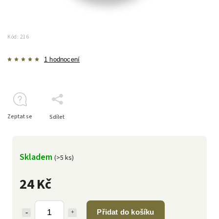
Kód:
216
1 hodnocení
Zeptat se
Sdílet
Skladem
(>5 ks)
24 Kč
Přidat do košíku