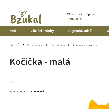
Zákaznická podpora:
728701988
Med
Vánoční ozdoby
Nejprodávanější
Vč
Domů
Dekorace
Zvířatka
Kočička - malá
/
/
/
Kočička - malá
Kód:
217
1 hodnocení