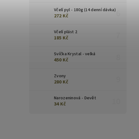
Včelí pyl - 180g (14 denní dávka)
272 Kč
Včelí plást 2
185 Kč
Svíčka Krystal - velká
450 Kč
Zvony
280 Kč
Narozeninová - Devět
34 Kč