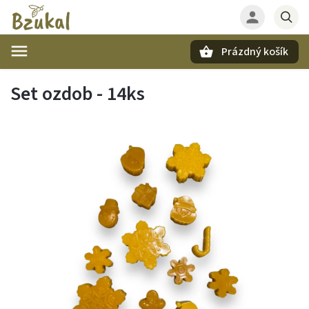
Prázdný košík
Hledat
Set ozdob - 14ks