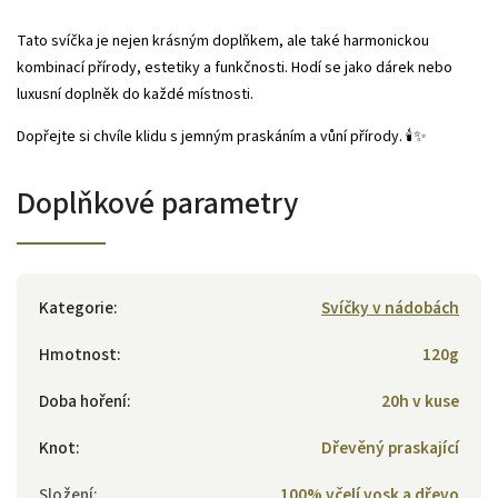
Tato svíčka je nejen krásným doplňkem, ale také harmonickou
kombinací přírody, estetiky a funkčnosti. Hodí se jako dárek nebo
luxusní doplněk do každé místnosti.
Dopřejte si chvíle klidu s jemným praskáním a vůní přírody. 🕯️✨
Doplňkové parametry
Kategorie
:
Svíčky v nádobách
Hmotnost
:
120g
Doba hoření
:
20h v kuse
Knot
:
Dřevěný praskající
Složení
:
100% včelí vosk a dřevo