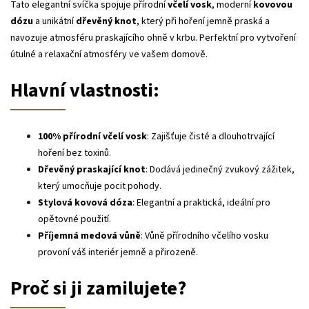
Tato elegantní svíčka spojuje přírodní
včelí vosk
, moderní
kovovou
dózu
a unikátní
dřevěný knot
, který při hoření jemně praská a
navozuje atmosféru praskajícího ohně v krbu. Perfektní pro vytvoření
útulné a relaxační atmosféry ve vašem domově.
Hlavní vlastnosti:
100% přírodní včelí vosk
: Zajišťuje čisté a dlouhotrvající
hoření bez toxinů.
Dřevěný praskající knot
: Dodává jedinečný zvukový zážitek,
který umocňuje pocit pohody.
Stylová kovová dóza
: Elegantní a praktická, ideální pro
opětovné použití.
Příjemná medová vůně
: Vůně přírodního včelího vosku
provoní váš interiér jemně a přirozeně.
Proč si ji zamilujete?