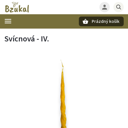
Prázdný košík
Hledat
Svícnová - IV.