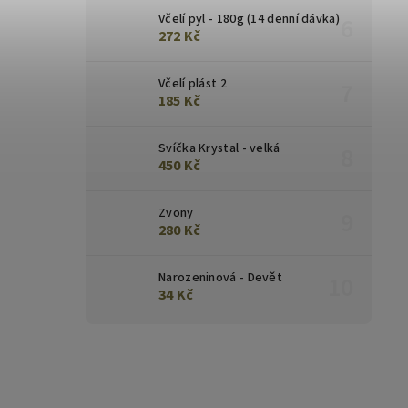
Včelí pyl - 180g (14 denní dávka)
272 Kč
Včelí plást 2
185 Kč
Svíčka Krystal - velká
450 Kč
Zvony
280 Kč
Narozeninová - Devět
34 Kč