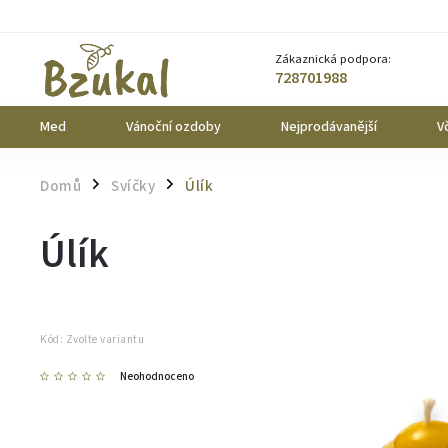
Zákaznická podpora:
728701988
Med
Vánoční ozdoby
Nejprodávanější
Vč
Domů
Svíčky
Úlík
/
/
Úlík
Kód:
Zvolte variantu
Neohodnoceno