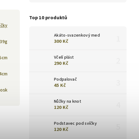
Top 10 produktů
íčky
Akáto-svazenkový med
300 Kč
39g
5cm
Včelí plást
290 Kč
4cm
Podpalovač
45 Kč
vosk
Nůžky na knot
120 Kč
Podstavec pod svíčky
120 Kč